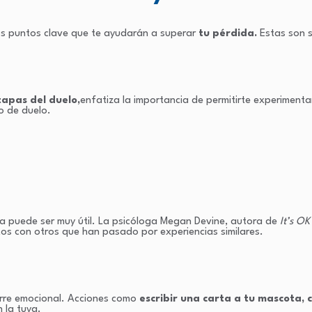
nos puntos clave que te ayudarán a superar
tu pérdida.
Estas son s
tapas del duelo,
enfatiza la importancia de permitirte experiment
o de duelo​.
a puede ser muy útil. La psicóloga Megan Devine, autora de
It’s O
os con otros que han pasado por experiencias similares​.
rre emocional. Acciones como
escribir una carta a tu mascota, 
 la tuya.