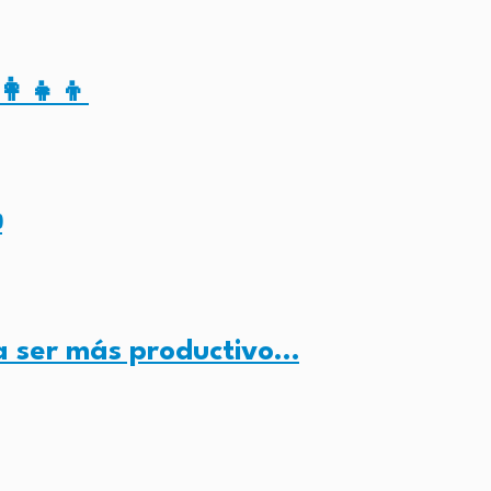
‍👧‍👦
️
a ser más productivo…