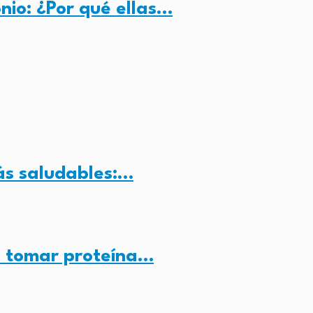
onio: ¿Por qué ellas…
ás saludables:…
a tomar proteína…