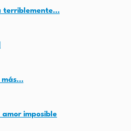
a terriblemente…
️
ue más…
o amor imposible