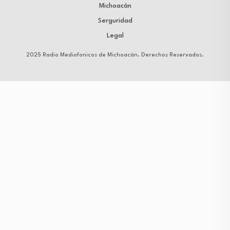
Michoacán
Serguridad
Legal
2025 Radio Mediofonicos de Michoacán. Derechos Reservados.