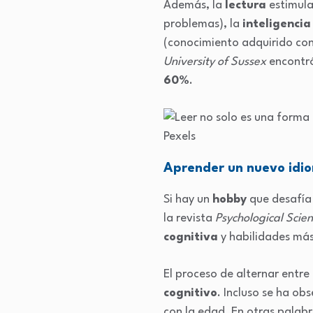
Además, la
lectura
estimula
problemas), la
inteligenci
(conocimiento adquirido co
University of Sussex
encontr
60%
.
Pexels
Aprender un nuevo idi
Si hay un
hobby
que desafía
la revista
Psychological Scie
cognitiva
y habilidades más
El proceso de alternar entre
cognitivo
. Incluso se ha o
con la edad. En otras palabr