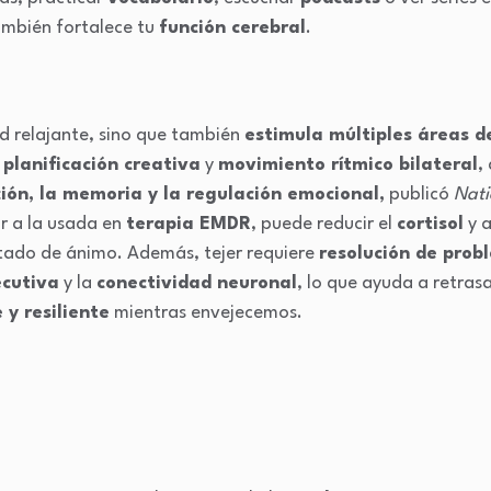
ambién fortalece tu
función cerebral
.
ad relajante, sino que también
estimula múltiples áreas d
,
planificación creativa
y
movimiento rítmico bilateral
,
ión, la memoria y la regulación emocional,
publicó
Nati
ar a la usada en
terapia EMDR
, puede reducir el
cortisol
y 
stado de ánimo. Además, tejer requiere
resolución de prob
ecutiva
y la
conectividad neuronal
, lo que ayuda a retrasa
e y resiliente
mientras envejecemos.