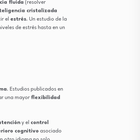
cia fluida
(resolver
teligencia cristalizada
ir el
estrés
. Un estudio de la
iveles de estrés hasta en un
oma
. Estudios publicados en
lar una mayor
flexibilidad
atención
y el
control
rioro cognitivo
asociado
en otro idioma no solo