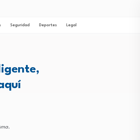
s
Seguridad
Deportes
Legal
igente,
aquí
isma.