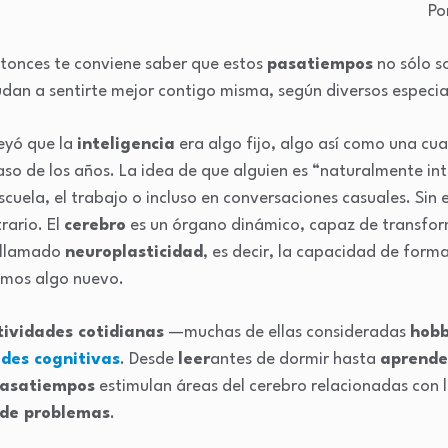
Po
ntonces te conviene saber que estos
pasatiempos
no sólo s
udan a sentirte mejor contigo misma, según diversos especia
eyó que la
inteligencia
era algo fijo, algo así como una cu
so de los años. La idea de que alguien es “naturalmente int
scuela, el trabajo o incluso en conversaciones casuales. Sin 
rario. El
cerebro
es un órgano dinámico, capaz de transform
 llamado
neuroplasticidad
, es decir, la capacidad de for
mos algo nuevo.
tividades cotidianas
—muchas de ellas consideradas
hobb
ades cognitivas
. Desde
leer
antes de dormir hasta
aprende
asatiempos
estimulan áreas del cerebro relacionadas con 
 de problemas
.