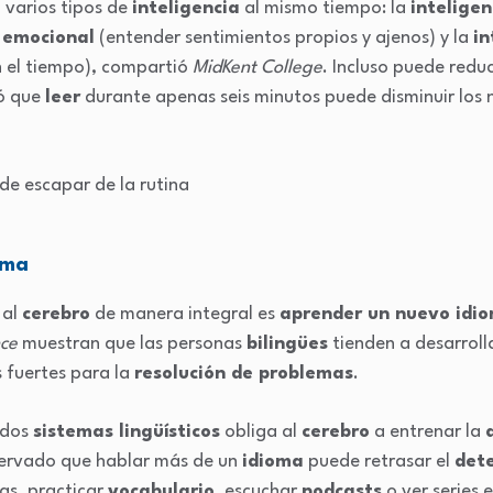
 varios tipos de
inteligencia
al mismo tiempo: la
inteligen
a emocional
(entender sentimientos propios y ajenos) y la
in
n el tiempo), compartió
MidKent College
. Incluso puede reduc
ó que
leer
durante apenas seis minutos puede disminuir los n
oma
 al
cerebro
de manera integral es
aprender un nuevo idi
nce
muestran que las personas
bilingües
tienden a desarrol
 fuertes para la
resolución de problemas
.
 dos
sistemas lingüísticos
obliga al
cerebro
a entrenar la
bservado que hablar más de un
idioma
puede retrasar el
dete
as, practicar
vocabulario
, escuchar
podcasts
o ver series 