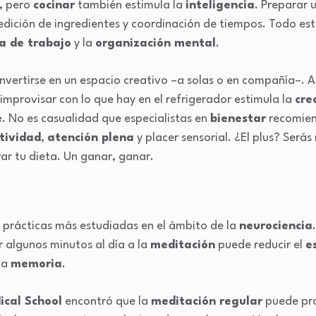
, pero
cocinar
también estimula la
inteligencia
. Preparar 
edición de ingredientes y coordinación de tiempos. Todo es
a de trabajo
y la
organización mental
.
vertirse en un espacio creativo –a solas o en compañía–. 
mprovisar con lo que hay en el refrigerador estimula la
cre
e
. No es casualidad que especialistas en
bienestar
recomie
tividad
,
atención plena
y placer sensorial. ¿El plus? Será
ar tu dieta. Un ganar, ganar.
s prácticas más estudiadas en el ámbito de la
neurociencia
algunos minutos al día a la
meditación
puede reducir el
e
la
memoria
.
cal School
encontró que la
meditación regular
puede pro