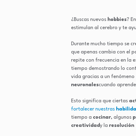
¿Buscas nuevos
hobbies
? E
estimulan al cerebro y te ay
Durante mucho tiempo se cr
que apenas cambia con el pa
repite con frecuencia en la e
tiempo demostrando lo cont
vida gracias a un fenómeno
neuronales
cuando aprende
Esto significa que ciertas
ac
fortalecer nuestras
habilid
tiempo a
cocinar
, algunos
p
creatividad
y la
resolución