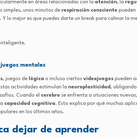
ticularmente en áreas relacionadas con la
atención
, la
regu
os simples, unos minutos de
respiración consciente
pueden 
 Y lo mejor es que puedes darte un break para calmar la ment
n juegos mentales
s
, juegos de
lógica
o incluso ciertos
videojuegos
pueden ac
Estas actividades estimulan la
neuroplasticidad
, obligando
esafíos. Cuando el
cerebro
se enfrenta a situaciones nuevas
la
capacidad cognitiva
. Esto explica por qué muchas apli
pulares en los últimos años.
ca dejar de aprender