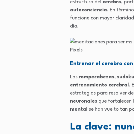
estructura del
cerebro
, par
autoconciencia
. En términ
funcione con mayor claridad.
día.
Pixels
Entrenar el cerebro co
Los
rompecabezas
,
sudoku
entrenamiento cerebral
. 
estrategias para resolver d
neuronales
que fortalecen 
mental
se han vuelto tan po
La clave: nun