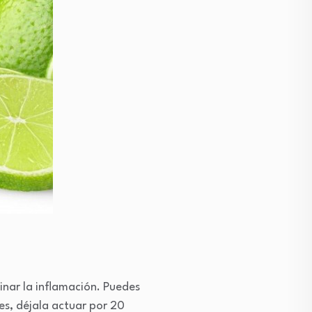
minar la inflamación. Puedes
hes, déjala actuar por 20