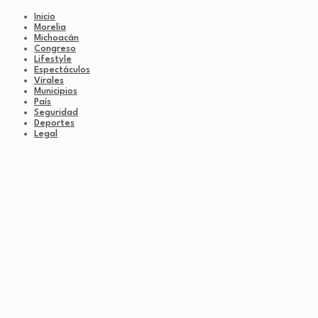
Inicio
Morelia
Michoacán
Congreso
Lifestyle
Espectáculos
Virales
Municipios
País
Seguridad
Deportes
Legal