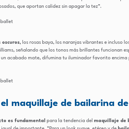
osados, que aportan calidez sin apagar la tez”.
 oscuros,
los rosas baya, los naranjas vibrantes e incluso l
lliams, señalando que los tonos más brillantes funcionan e
ene un acabado mate, difumina tu iluminador favorito encim
el maquillaje de bailarina de
ecto es fundamental
para la tendencia del
maquillaje de b
es igual de importante. “Para un look suave, etéreo y de
bail