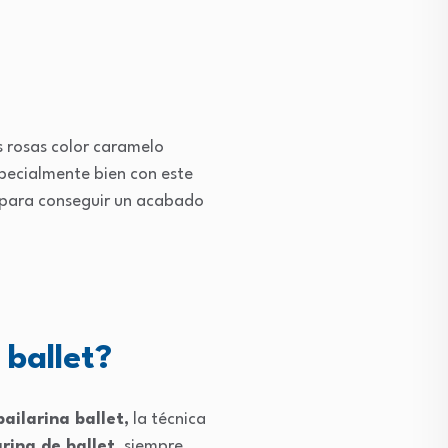
os rosas color caramelo
specialmente bien con este
a para conseguir un acabado
 ballet?
ailarina ballet,
la técnica
arina de ballet,
siempre