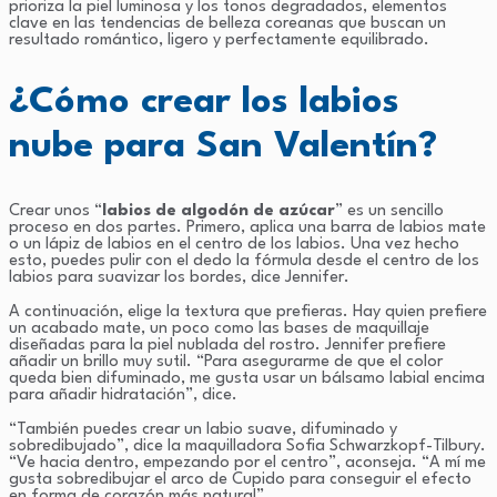
prioriza la piel luminosa y los tonos degradados, elementos
clave en las tendencias de belleza coreanas que buscan un
resultado romántico, ligero y perfectamente equilibrado.
¿Cómo crear los labios
nube para San Valentín?
Crear unos “
labios de algodón de azúcar
” es un sencillo
proceso en dos partes. Primero, aplica una barra de labios mate
o un lápiz de labios en el centro de los labios. Una vez hecho
esto, puedes pulir con el dedo la fórmula desde el centro de los
labios para suavizar los bordes, dice Jennifer.
A continuación, elige la textura que prefieras. Hay quien prefiere
un acabado mate, un poco como las bases de maquillaje
diseñadas para la piel nublada del rostro. Jennifer prefiere
añadir un brillo muy sutil. “Para asegurarme de que el color
queda bien difuminado, me gusta usar un bálsamo labial encima
para añadir hidratación”, dice.
“También puedes crear un labio suave, difuminado y
sobredibujado”, dice la maquilladora Sofia Schwarzkopf-Tilbury.
“Ve hacia dentro, empezando por el centro”, aconseja. “A mí me
gusta sobredibujar el arco de Cupido para conseguir el efecto
en forma de corazón más natural”.