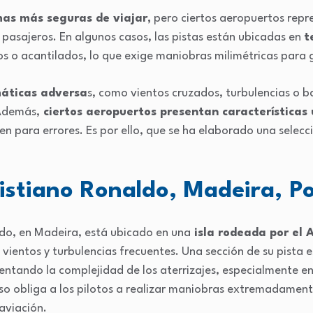
as más seguras de viajar,
pero ciertos aeropuertos rep
pasajeros. En algunos casos, las pistas están ubicadas en
t
 o acantilados, lo que exige maniobras milimétricas para g
máticas adversa
s, como vientos cruzados, turbulencias o 
 Además,
ciertos aeropuertos presentan características 
n para errores. Es por ello, que se ha elaborado una selecc
istiano Ronaldo, Madeira, P
ldo, en Madeira, está ubicado en una
isla rodeada por el 
 vientos y turbulencias frecuentes. Una sección de su pista 
tando la complejidad de los aterrizajes, especialmente en
o obliga a los pilotos a realizar maniobras extremadamente
aviación.