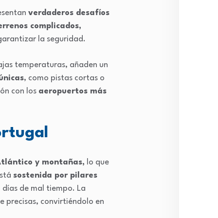
resentan
verdaderos desafíos
errenos complicados,
Lifes
arantizar la seguridad.
bajas temperaturas, añaden un
únicas
, como pistas cortas o
Espe
ión con los
aeropuertos más
ortugal
Viral
Atlántico y montañas,
lo que
está
sostenida por pilares
Muni
 días de mal tiempo. La
 precisas, convirtiéndolo en