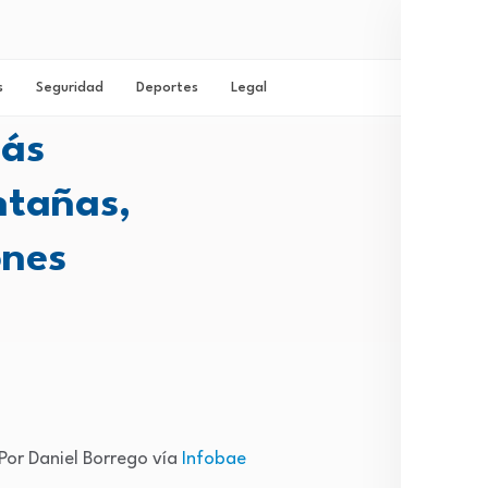
s
Seguridad
Deportes
Legal
más
Inicio
ntañas,
ones
More
Mich
Por Daniel Borrego vía
Infobae
Cong