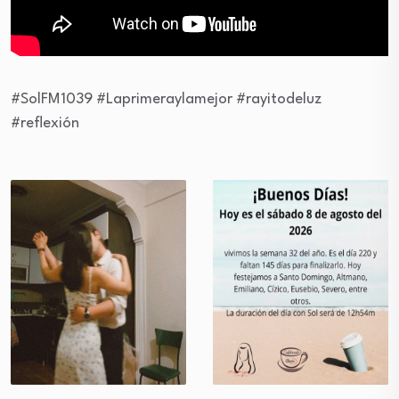
#SolFM1039 #Laprimeraylamejor #rayitodeluz
#reflexión