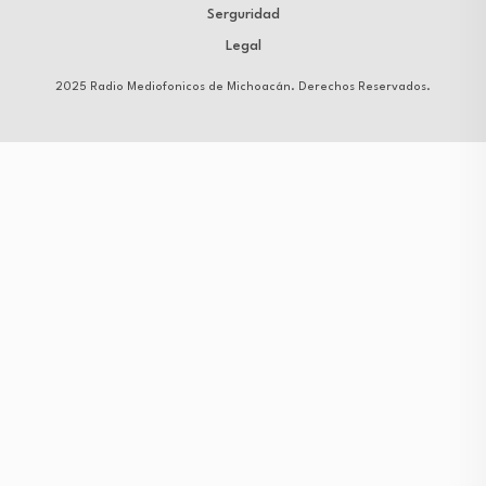
Serguridad
Legal
2025 Radio Mediofonicos de Michoacán. Derechos Reservados.