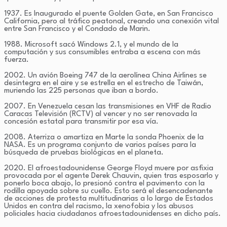
1937. Es Inaugurado el puente Golden Gate, en San Francisco
California, pero al tráfico peatonal, creando una conexión vital
entre San Francisco y el Condado de Marin.
1988. Microsoft sacó Windows 2.1, y el mundo de la
computación y sus consumibles entraba a escena con más
fuerza.
2002. Un avión Boeing 747 de la aerolínea China Airlines se
desintegra en el aire y se estrella en el estrecho de Taiwán,
muriendo las 225 personas que iban a bordo.
2007. En Venezuela cesan las transmisiones en VHF de Radio
Caracas Televisión (RCTV) al vencer y no ser renovada la
concesión estatal para transmitir por esa vía.
2008. Aterriza o amartiza en Marte la sonda Phoenix de la
NASA. Es un programa conjunto de varios países para la
búsqueda de pruebas biológicas en el planeta.
2020. El afroestadounidense George Floyd muere por asfixia
provocada por el agente Derek Chauvin, quien tras esposarlo y
ponerlo boca abajo, lo presionó contra el pavimento con la
rodilla apoyada sobre su cuello. Esto será el desencadenante
de acciones de protesta multitudinarias a lo largo de Estados
Unidos en contra del racismo, la xenofobia y los abusos
policiales hacia ciudadanos afroestadounidenses en dicho país.