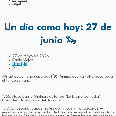
Deportes
Legal
Un día como hoy: 27 de
junio 🦦
27 de mayo de 2026
Radio Mejor
Lifestyle
0
¡Mitad de semana superada! 🚀 ¡Ánimo, que ya falta poco para
el fin de semana!
1265. Nace Dante Alighieri, autor de “La Divina Comedia”.
Considerado el padre del italiano.
1517. En España, varios frailes dominicos y franciscanos —
encabezados por fray Pedro de Córdoba— escriben una carta a