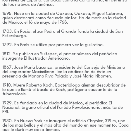
los reyes de España, conocida como la Carta latina, en defensa
de los nativos de América.
1695. Nace en la ciudad de Oaxaca, Oaxaca, Miguel Cabrera,
quien destacará como fecundo pintor. Ha de morir en la ciudad
de México, el 16 de mayo de 1768.
1703. En Rusia, el zar Pedro el Grande funda la ciudad de San
Petersburgo.
1792. En París se utiliza por primera vez la guillotina.
1812. Se publica en Sultepec, el primer número del periódico
insurgente El Ilustrador Americano.
1867. José María Lacunza, presidente del Consejo de Ministerio
del emperador Maximiliano, lee la abdicación de éste en
presencia de Mariano Riva Palacio y José María Iribarren.
1910. Muere Roberto Koch. Bacteriólogo alemán descubridor de
lo que se llamó el bacilo de Koch, patógeno causante de la
tuberculosis.
1929. Es fundado en la ciudad de México, el periódico El
Nacional, órgano oficial del Partido Revolucionario, más tarde
PRI.
1930. En Nueva York se inaugura el edificio Chrysler, 319 m, uno
de los más bellos y el más alto del mundo en ese momento. Cosa
que le duró muy poco tiempo.