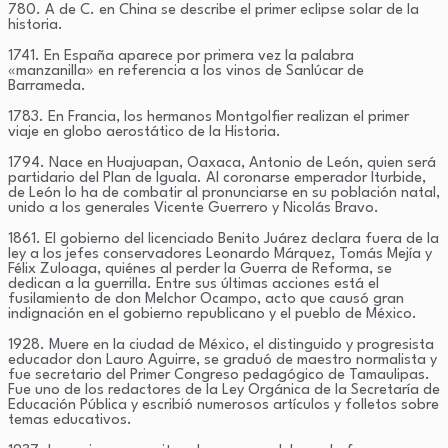
780. A de C. en China se describe el primer eclipse solar de la
historia.
1741. En España aparece por primera vez la palabra
«manzanilla» en referencia a los vinos de Sanlúcar de
Barrameda.
1783. En Francia, los hermanos Montgolfier realizan el primer
viaje en globo aerostático de la Historia.
1794. Nace en Huajuapan, Oaxaca, Antonio de León, quien será
partidario del Plan de Iguala. Al coronarse emperador Iturbide,
de León lo ha de combatir al pronunciarse en su población natal,
unido a los generales Vicente Guerrero y Nicolás Bravo.
1861. El gobierno del licenciado Benito Juárez declara fuera de la
ley a los jefes conservadores Leonardo Márquez, Tomás Mejía y
Félix Zuloaga, quiénes al perder la Guerra de Reforma, se
dedican a la guerrilla. Entre sus últimas acciones está el
fusilamiento de don Melchor Ocampo, acto que causó gran
indignación en el gobierno republicano y el pueblo de México.
1928. Muere en la ciudad de México, el distinguido y progresista
educador don Lauro Aguirre, se graduó de maestro normalista y
fue secretario del Primer Congreso pedagógico de Tamaulipas.
Fue uno de los redactores de la Ley Orgánica de la Secretaría de
Educación Pública y escribió numerosos artículos y folletos sobre
temas educativos.