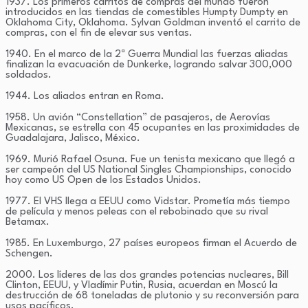
1937. Los primeros carritos de compras del mundo fueron
introducidos en las tiendas de comestibles Humpty Dumpty en
Oklahoma City, Oklahoma. Sylvan Goldman inventó el carrito de
compras, con el fin de elevar sus ventas.
1940. En el marco de la 2ª Guerra Mundial las fuerzas aliadas
finalizan la evacuación de Dunkerke, logrando salvar 300,000
soldados.
1944. Los aliados entran en Roma.
1958. Un avión “Constellation” de pasajeros, de Aerovías
Mexicanas, se estrella con 45 ocupantes en las proximidades de
Guadalajara, Jalisco, México.
1969. Murió Rafael Osuna. Fue un tenista mexicano que llegó a
ser campeón del US National Singles Championships, conocido
hoy como US Open de los Estados Unidos.
1977. El VHS llega a EEUU como Vidstar. Prometía más tiempo
de película y menos peleas con el rebobinado que su rival
Betamax.
1985. En Luxemburgo, 27 países europeos firman el Acuerdo de
Schengen.
2000. Los líderes de las dos grandes potencias nucleares, Bill
Clinton, EEUU, y Vladímir Putin, Rusia, acuerdan en Moscú la
destrucción de 68 toneladas de plutonio y su reconversión para
usos pacíficos.