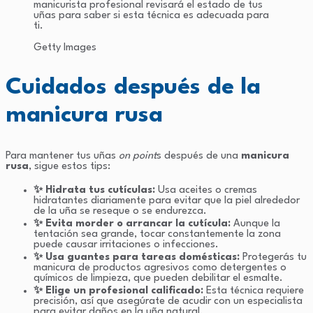
manicurista profesional revisará el estado de tus
uñas para saber si esta técnica es adecuada para
ti.
Getty Images
Cuidados después de la
manicura rusa
Para mantener tus uñas
on point
s después de una
manicura
rusa
, sigue estos tips:
✨ Hidrata tus cutículas:
Usa aceites o cremas
hidratantes diariamente para evitar que la piel alrededor
de la uña se reseque o se endurezca.
✨ Evita morder o arrancar la cutícula:
Aunque la
tentación sea grande, tocar constantemente la zona
puede causar irritaciones o infecciones.
✨ Usa guantes para tareas domésticas:
Protegerás tu
manicura de productos agresivos como detergentes o
químicos de limpieza, que pueden debilitar el esmalte.
✨ Elige un profesional calificado:
Esta técnica requiere
precisión, así que asegúrate de acudir con un especialista
para evitar daños en la uña natural.