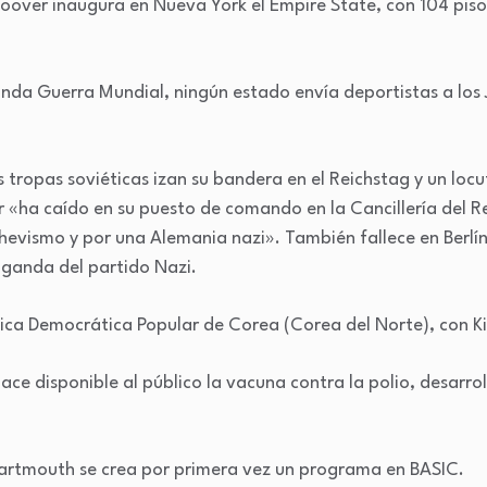
Hoover inaugura en Nueva York el Empire State, con 104 piso
unda Guerra Mundial, ningún estado envía deportistas a los
as tropas soviéticas izan su bandera en el Reichstag y un lo
r «ha caído en su puesto de comando en la Cancillería del R
chevismo y por una Alemania nazi». También fallece en Berlí
ganda del partido Nazi.
lica Democrática Popular de Corea (Corea del Norte), con K
ace disponible al público la vacuna contra la polio, desarro
Dartmouth se crea por primera vez un programa en BASIC.