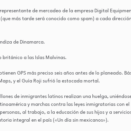
 representante de mercadeo de la empresa Digital Equipmen
 (que más tarde será conocido como spam) a cada direcció
endiza de Dinamarca.
ritánico a las Islas Malvinas.
obtienen GPS más preciso seis años antes de lo planeado. Bás
ps, y el Guía Roji sufrió la estocada mortal.
lones de inmigrantes latinos realizan una huelga, uniéndose
inoamérica y marchas contra las leyes inmigratorias con el 
sonas, al trabajo, a la educación de sus hijos y a servicios
oria integral en el país («Un día sin mexicanos»).