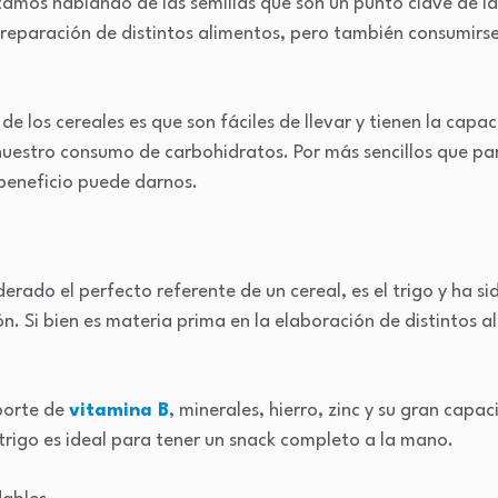
amos hablando de las semillas que son un punto clave de l
reparación de distintos alimentos, pero también consumirse 
de los cereales es que son fáciles de llevar y tienen la capa
uestro consumo de carbohidratos. Por más sencillos que pa
beneficio puede darnos.
erado el perfecto referente de un cereal, es el trigo y ha s
ión. Si bien es materia prima en la elaboración de distintos 
aporte de
vitamina B
, minerales, hierro, zinc y su gran capa
 trigo es ideal para tener un snack completo a la mano.