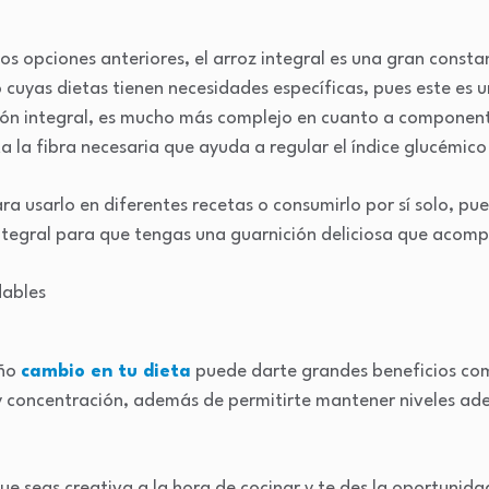
dos opciones anteriores, el arroz integral es una gran const
 cuyas dietas tienen necesidades específicas, pues este es 
sión integral, es mucho más complejo en cuanto a component
a la fibra necesaria que ayuda a regular el índice glucémico
ra usarlo en diferentes recetas o consumirlo por sí solo, pu
 integral para que tengas una guarnición deliciosa que acom
eño
cambio en tu dieta
puede darte grandes beneficios com
 concentración, además de permitirte mantener niveles ade
e seas creativa a la hora de cocinar y te des la oportunida