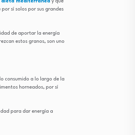
a
dieta mediterránea
y que
por sí solos por sus grandes
cidad de aportar la energía
rezcan estos granos, son uno
ido consumido a lo largo de la
alimentos horneados, por sí
cidad para dar energía a