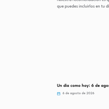
que puedes incluirlos en tu 
para zafarte de una cita
Un día como hoy: 6 de agos
emente…
6 de agosto de 2026
gosto de 2026