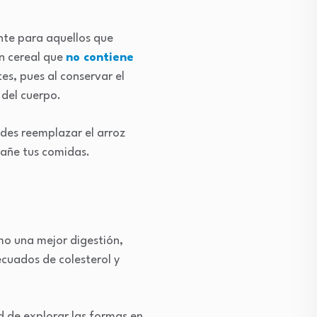
ante para aquellos que
un cereal que
no contiene
es, pues al conservar el
 del cuerpo.
edes reemplazar el arroz
pañe tus comidas.
o una mejor digestión,
cuados de colesterol y
d de explorar las formas en