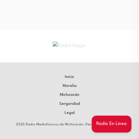
Inicio
Morelia
Michoacán
Serguridad
Legal
Radio En Linea
2025 Radio Mediofonicos de Michoacán. Derechos Reservados.