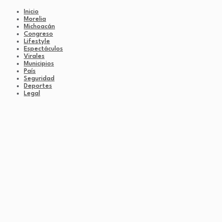
Inicio
Morelia
Michoacán
Congreso
Lifestyle
Espectáculos
Virales
Municipios
País
Seguridad
Deportes
Legal