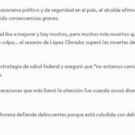
panorama político y de seguridad en el país, el alcalde afir
nido consecuencias graves.
ad iba a mejorar y hay muchos, pero muchos más muertos que
a culpa… el sexenio de López Obrador superó las muertes d
 estrategia de salud federal y aseguró que “no estamos com
s.
laraciones que más llamó la atención fue cuando acusó di
orena defiende delincuentes porque está coludida con delin