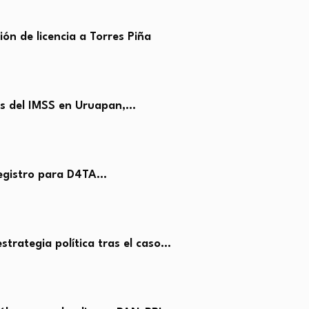
ón de licencia a Torres Piña
as del IMSS en Uruapan,…
registro para D4TA…
trategia política tras el caso…