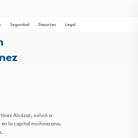
s
Seguridad
Deportes
Legal
n
ínez
tínez Alcázar, volvió a
a en la capital michoacana,
s.