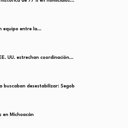
 histórica de 77% en homicidios…
en equipo entre la…
EE. UU. estrechan coordinación…
 buscaban desestabilizar: Segob
s en Michoacán