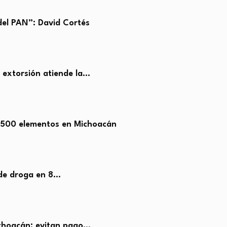
el PAN”: David Cortés
e extorsión atiende la…
,500 elementos en Michoacán
 de droga en 8…
ichoacán: evitan pago…