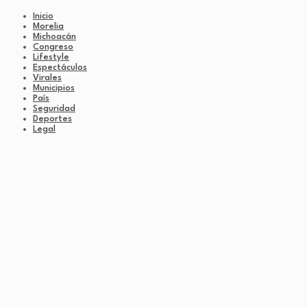
Inicio
Morelia
Michoacán
Congreso
Lifestyle
Espectáculos
Virales
Municipios
País
Seguridad
Deportes
Legal