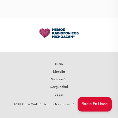
Inicio
Morelia
Michoacán
Serguridad
Legal
Radio En Linea
2025 Radio Mediofonicos de Michoacán. Derechos Reservados.