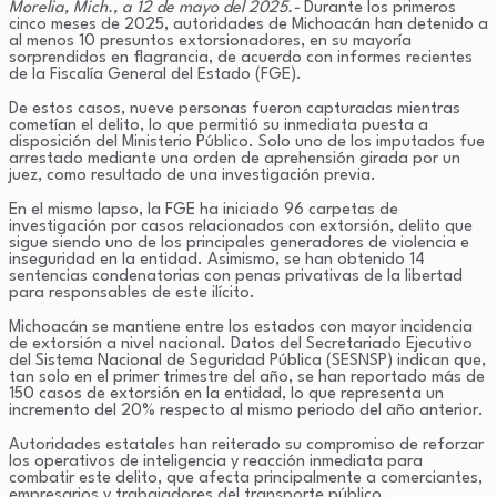
Morelia, Mich., a 12 de mayo del 2025.-
Durante los primeros
cinco meses de 2025, autoridades de Michoacán han detenido a
al menos 10 presuntos extorsionadores, en su mayoría
sorprendidos en flagrancia, de acuerdo con informes recientes
de la Fiscalía General del Estado (FGE).
De estos casos, nueve personas fueron capturadas mientras
cometían el delito, lo que permitió su inmediata puesta a
disposición del Ministerio Público. Solo uno de los imputados fue
arrestado mediante una orden de aprehensión girada por un
juez, como resultado de una investigación previa.
En el mismo lapso, la FGE ha iniciado 96 carpetas de
investigación por casos relacionados con extorsión, delito que
sigue siendo uno de los principales generadores de violencia e
inseguridad en la entidad. Asimismo, se han obtenido 14
sentencias condenatorias con penas privativas de la libertad
para responsables de este ilícito.
Michoacán se mantiene entre los estados con mayor incidencia
de extorsión a nivel nacional. Datos del Secretariado Ejecutivo
del Sistema Nacional de Seguridad Pública (SESNSP) indican que,
tan solo en el primer trimestre del año, se han reportado más de
150 casos de extorsión en la entidad, lo que representa un
incremento del 20% respecto al mismo periodo del año anterior.
Autoridades estatales han reiterado su compromiso de reforzar
los operativos de inteligencia y reacción inmediata para
combatir este delito, que afecta principalmente a comerciantes,
empresarios y trabajadores del transporte público.