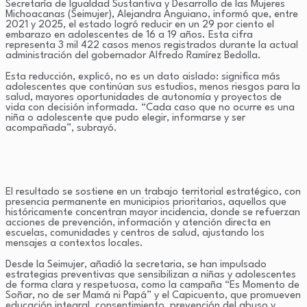
Secretaría de Igualdad Sustantiva y Desarrollo de las Mujeres
Michoacanas (Seimujer), Alejandra Anguiano, informó que, entre
2021 y 2025, el estado logró reducir en un 29 por ciento el
embarazo en adolescentes de 16 a 19 años. Esta cifra
representa 3 mil 422 casos menos registrados durante la actual
administración del gobernador Alfredo Ramírez Bedolla.
Esta reducción, explicó, no es un dato aislado: significa más
adolescentes que continúan sus estudios, menos riesgos para la
salud, mayores oportunidades de autonomía y proyectos de
vida con decisión informada. “Cada caso que no ocurre es una
niña o adolescente que pudo elegir, informarse y ser
acompañada”, subrayó.
El resultado se sostiene en un trabajo territorial estratégico, con
presencia permanente en municipios prioritarios, aquellos que
históricamente concentran mayor incidencia, donde se refuerzan
acciones de prevención, información y atención directa en
escuelas, comunidades y centros de salud, ajustando los
mensajes a contextos locales.
Desde la Seimujer, añadió la secretaria, se han impulsado
estrategias preventivas que sensibilizan a niñas y adolescentes
de forma clara y respetuosa, como la campaña “Es Momento de
Soñar, no de ser Mamá ni Papá” y el Capicuento, que promueven
educación integral, consentimiento, prevención del abuso y