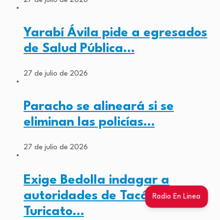
27 de julio de 2026
Yarabí Ávila pide a egresados
de Salud Pública…
27 de julio de 2026
Paracho se alineará si se
eliminan las policías…
27 de julio de 2026
Exige Bedolla indagar a
autoridades de Tacámbaro,
Radio En Linea
Turicato…