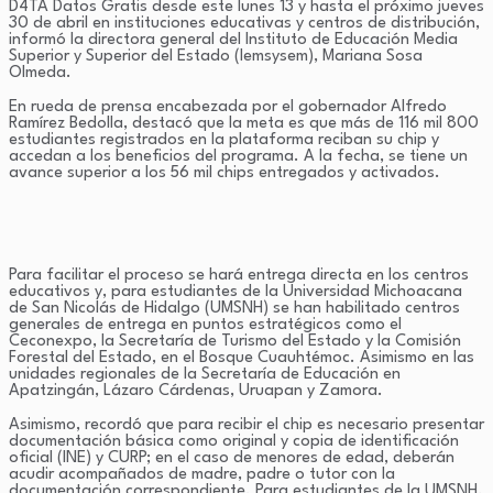
D4TA Datos Gratis desde este lunes 13 y hasta el próximo jueves
30 de abril en instituciones educativas y centros de distribución,
informó la directora general del Instituto de Educación Media
Superior y Superior del Estado (Iemsysem), Mariana Sosa
Olmeda.
En rueda de prensa encabezada por el gobernador Alfredo
Ramírez Bedolla, destacó que la meta es que más de 116 mil 800
estudiantes registrados en la plataforma reciban su chip y
accedan a los beneficios del programa. A la fecha, se tiene un
avance superior a los 56 mil chips entregados y activados.
Para facilitar el proceso se hará entrega directa en los centros
educativos y, para estudiantes de la Universidad Michoacana
de San Nicolás de Hidalgo (UMSNH) se han habilitado centros
generales de entrega en puntos estratégicos como el
Ceconexpo, la Secretaría de Turismo del Estado y la Comisión
Forestal del Estado, en el Bosque Cuauhtémoc. Asimismo en las
unidades regionales de la Secretaría de Educación en
Apatzingán, Lázaro Cárdenas, Uruapan y Zamora.
Asimismo, recordó que para recibir el chip es necesario presentar
documentación básica como original y copia de identificación
oficial (INE) y CURP; en el caso de menores de edad, deberán
acudir acompañados de madre, padre o tutor con la
documentación correspondiente. Para estudiantes de la UMSNH,