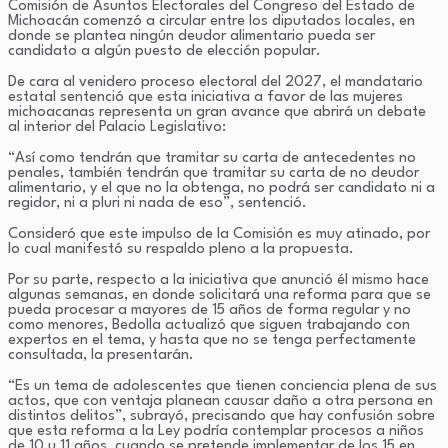
Comisión de Asuntos Electorales del Congreso del Estado de
Michoacán comenzó a circular entre los diputados locales, en
donde se plantea ningún deudor alimentario pueda ser
candidato a algún puesto de elección popular.
De cara al venidero proceso electoral del 2027, el mandatario
estatal sentenció que esta iniciativa a favor de las mujeres
michoacanas representa un gran avance que abrirá un debate
al interior del Palacio Legislativo:
“Así como tendrán que tramitar su carta de antecedentes no
penales, también tendrán que tramitar su carta de no deudor
alimentario, y el que no la obtenga, no podrá ser candidato ni a
regidor, ni a pluri ni nada de eso”, sentenció.
Consideró que este impulso de la Comisión es muy atinado, por
lo cual manifestó su respaldo pleno a la propuesta.
Por su parte, respecto a la iniciativa que anunció él mismo hace
algunas semanas, en donde solicitará una reforma para que se
pueda procesar a mayores de 15 años de forma regular y no
como menores, Bedolla actualizó que siguen trabajando con
expertos en el tema, y hasta que no se tenga perfectamente
consultada, la presentarán.
“Es un tema de adolescentes que tienen conciencia plena de sus
actos, que con ventaja planean causar daño a otra persona en
distintos delitos”, subrayó, precisando que hay confusión sobre
que esta reforma a la Ley podría contemplar procesos a niños
de 10 u 11 años, cuando se pretende implementar de los 15 en