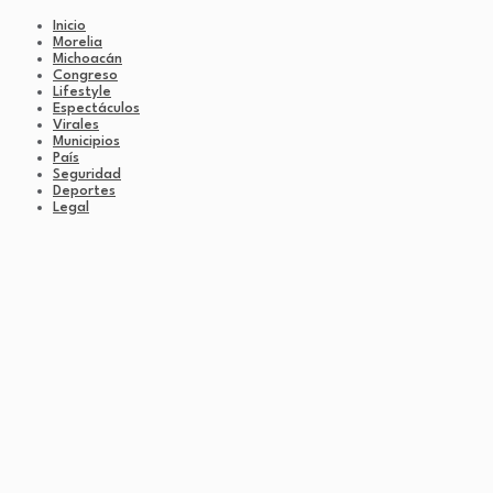
Inicio
Morelia
Michoacán
Congreso
Lifestyle
Espectáculos
Virales
Municipios
País
Seguridad
Deportes
Legal