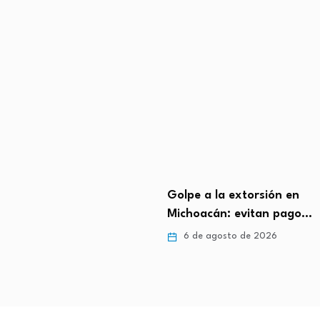
ura 10 toneladas de
Golpe a la extorsión en
n 8…
Michoacán: evitan pago…
gosto de 2026
6 de agosto de 2026