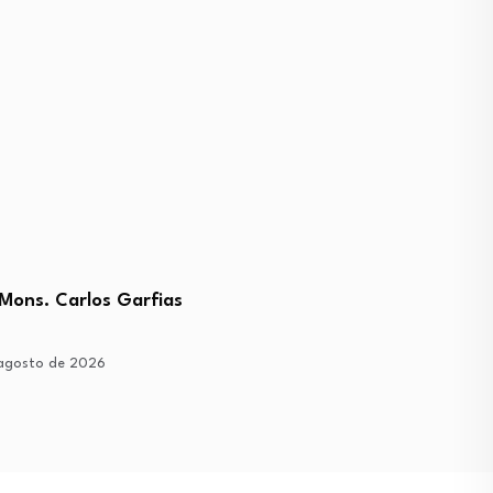
 Mons. Carlos Garfias
Lanza UMSNH tercera
convocatoria de ingreso
agosto de 2026
6 de agosto de 2026