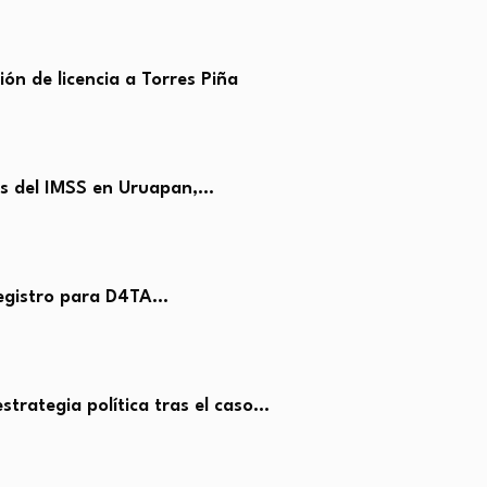
ón de licencia a Torres Piña
as del IMSS en Uruapan,…
registro para D4TA…
trategia política tras el caso…