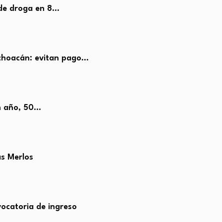
 de droga en 8…
ichoacán: evitan pago…
un año, 50…
as Merlos
ocatoria de ingreso