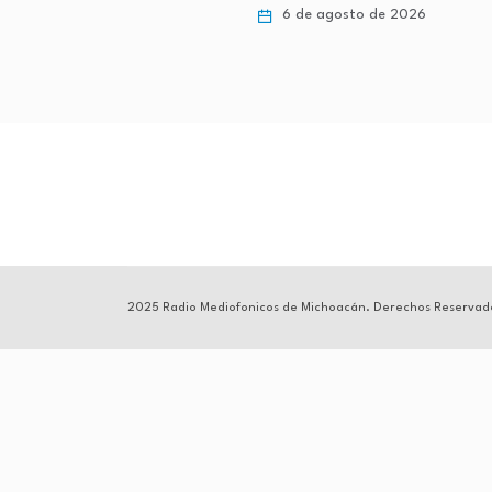
gosto de 2026
6 de agosto de 2026
2025 Radio Mediofonicos de Michoacán. Derechos Reservad