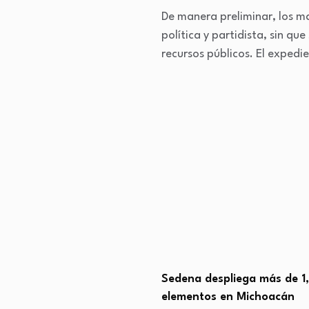
De manera preliminar, los m
política y partidista, sin q
recursos públicos. El expedi
espliega más de 1,500
SSP asegura 10 toneladas 
os en Michoacán
droga en 8…