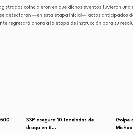
agistrados coincidieron en que dichos eventos tuvieron una
ue se detectaran —en esta etapa inicial— actos anticipados 
ente regresará ahora a la etapa de instrucción para su resolu
de
Golpe a la extorsión en
Golpe a
Michoacán: evitan pago…
50…