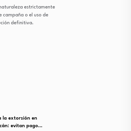
 naturaleza estrictamente
de campaña o el uso de
ción definitiva.
 la extorsión: En un año,
Fallece Mons. Carlos Garf
Merlos