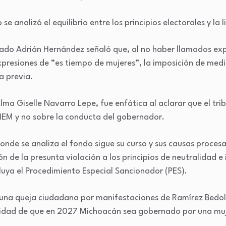
e analizó el equilibrio entre los principios electorales y la 
rado Adrián Hernández señaló que, al no haber llamados expl
expresiones de “es tiempo de mujeres”, la imposición de med
a previa.
ma Giselle Navarro Lepe, fue enfática al aclarar que el tri
 IEM y no sobre la conducta del gobernador.
onde se analiza el fondo sigue su curso y sus causas procesa
ón de la presunta violación a los principios de neutralidad e
uya el Procedimiento Especial Sancionador (PES).
as una queja ciudadana por manifestaciones de Ramírez Bedol
ilidad de que en 2027 Michoacán sea gobernado por una muj