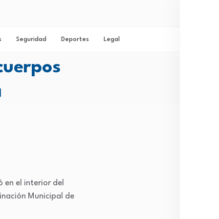
s
Seguridad
Deportes
Legal
cuerpos
Inicio
a
More
Mich
en el interior del
inación Municipal de
Cong