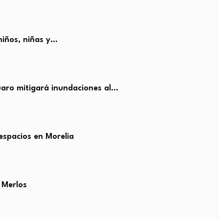
iños, niñas y…
cuaro mitigará inundaciones al…
espacios en Morelia
 Merlos