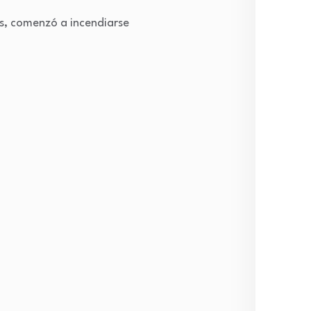
es, comenzó a incendiarse
Lifes
Espe
Viral
Muni