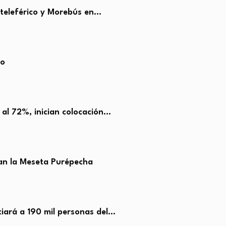
 teleférico y Morebús en…
ro
 al 72%, inician colocación…
zan la Meseta Purépecha
iará a 190 mil personas del…