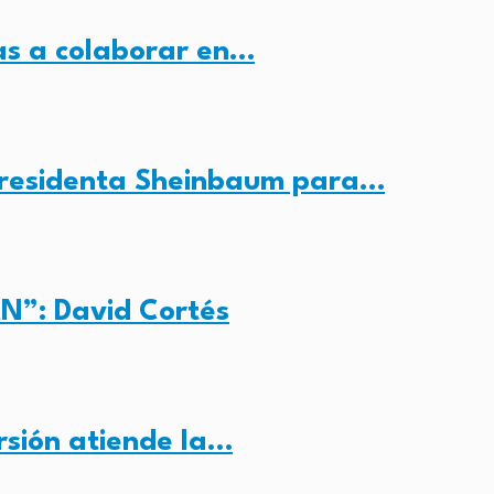
as a colaborar en…
presidenta Sheinbaum para…
N”: David Cortés
rsión atiende la…