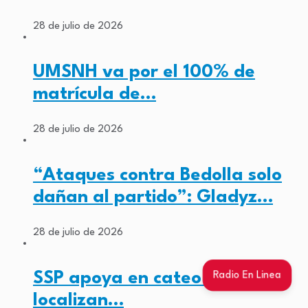
28 de julio de 2026
UMSNH va por el 100% de
matrícula de…
28 de julio de 2026
“Ataques contra Bedolla solo
dañan al partido”: Gladyz…
28 de julio de 2026
SSP apoya en cateo a la FGE,
Radio En Linea
localizan…