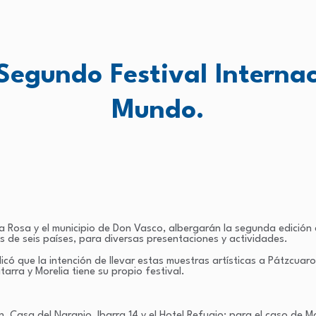
Segundo Festival Internac
Mundo.
 Rosa y el municipio de Don Vasco, albergarán la segunda edición d
es de seis países, para diversas presentaciones y actividades.
dicó que la intención de llevar estas muestras artísticas a Pátzcuar
tarra y Morelia tiene su propio festival.
Casa del Naranjo, Ibarra 14 y el Hotel Refugio; para el caso de Mor