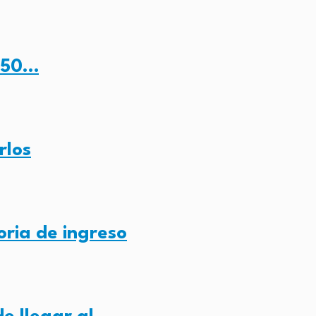
, 50…
rlos
ria de ingreso