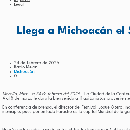
Deportes
Legal
Llega a Michoacán el 
24 de febrero de 2026
Radio Mejor
Michoacán
0
Morelia, Mich., a 24 de febrero del 2026.-
La Ciudad de la Cantera
4 al 8 de marzo le dará la bienvenida a 11 guitarristas provenient
En conferencia de prensa, el director del Festival, Josué Otero, in
municipio, pues por un lado Paracho es la capital Mundial de la gui
Habrá cuatro sedes, siendo estas el Teatro Emperador Caltzonztin, 