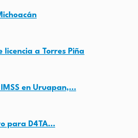
Michoacán
 licencia a Torres Piña
l IMSS en Uruapan,…
tro para D4TA…