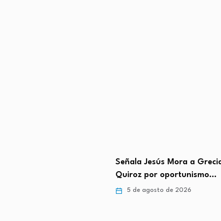
 Planas Estatales 06 de
Señala Jesús Mora a Greci
del 2026
Quiroz por oportunismo…
gosto de 2026
5 de agosto de 2026