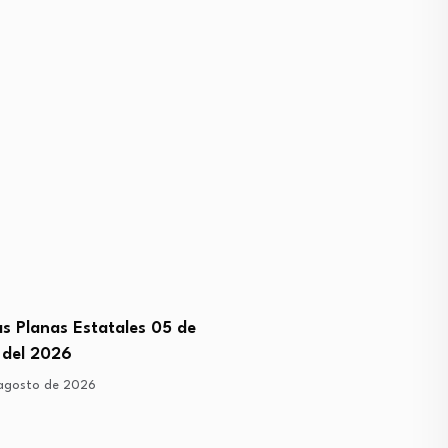
s Planas Estatales 05 de
Congreso discutirá ampli
 del 2026
licencia a Torres Piña
agosto de 2026
4 de agosto de 2026