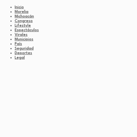
Inicio
Morelia
Michoacán
Congreso
Lifestyle
Espectáculos
Virales
Municipios
País
Seguridad
Deportes
Legal