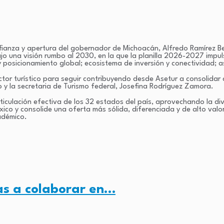
ianza y apertura del gobernador de Michoacán, Alfredo Ramírez Bed
jo una visión rumbo al 2030, en la que la planilla 2026-2027 impul
y posicionamiento global; ecosistema de inversión y conectividad; as
ctor turístico para seguir contribuyendo desde Asetur a consolidar
y la secretaria de Turismo federal, Josefina Rodríguez Zamora.
ticulación efectiva de los 32 estados del país, aprovechando la di
ico y consolide una oferta más sólida, diferenciada y de alto valor 
adémico.
as a colaborar en…