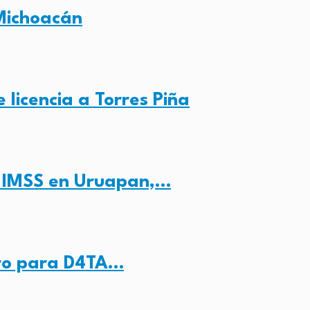
Michoacán
 licencia a Torres Piña
l IMSS en Uruapan,…
tro para D4TA…