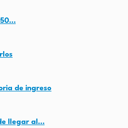
, 50…
rlos
ria de ingreso
e llegar al…