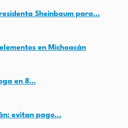
presidenta Sheinbaum para…
 elementos en Michoacán
roga en 8…
cán: evitan pago…