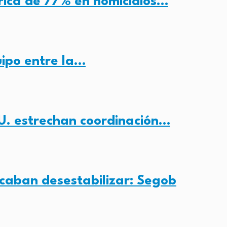
rica de 77% en homicidios…
uipo entre la…
U. estrechan coordinación…
aban desestabilizar: Segob