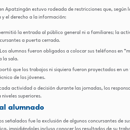
en Apatzingán estuvo rodeada de restricciones que, según lo
y el derecho a la información:
ermitió la entrada al público general ni a familiares; la acti
cursantes a puerta cerrada.
Los alumnos fueron obligados a colocar sus teléfonos en “m
 la sala.
portó que los trabajos ni siquiera fueron proyectados en u
écnico de los jóvenes.
cada actividad o decisión durante las jornadas, los responsa
 niveles superiores.
 al alumnado
os señalados fue la exclusión de algunos concursantes de su
ísica, impidiéndoles incluso conocer los resultados de su tra