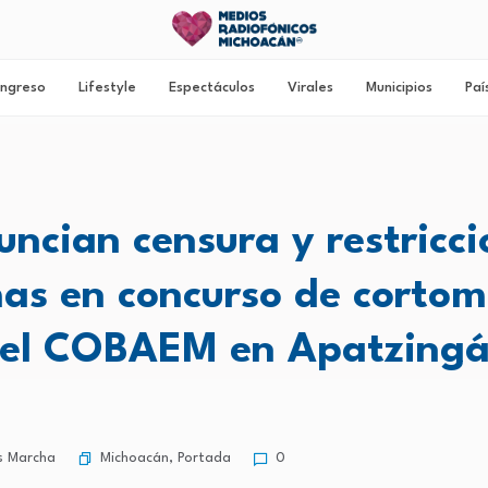
ngreso
Lifestyle
Espectáculos
Virales
Municipios
Paí
uncian censura y restricci
as en concurso de cortom
el COBAEM en Apatzing
Michoacán
,
Portada
s Marcha
0