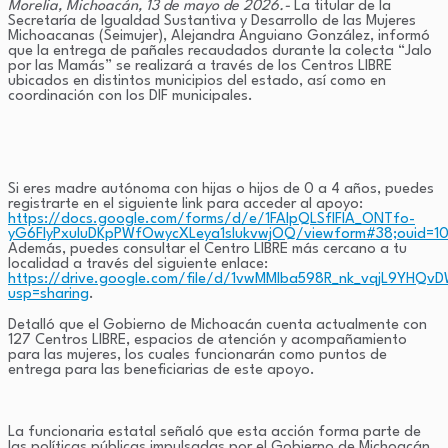
Morelia, Michoacán, 13 de mayo de 2026.-
La titular de la
Secretaría de Igualdad Sustantiva y Desarrollo de las Mujeres
Michoacanas (Seimujer), Alejandra Anguiano González, informó
que la entrega de pañales recaudados durante la colecta “Jalo
por las Mamás” se realizará a través de los Centros LIBRE
ubicados en distintos municipios del estado, así como en
coordinación con los DIF municipales.
Si eres madre autónoma con hijas o hijos de 0 a 4 años, puedes
registrarte en el siguiente link para acceder al apoyo:
https://docs.google.com/forms/d/e/1FAIpQLSfIFlA_ONTfo-
yG6FIyPxuluDKpPWfOwycXLeya1sIukvwjOQ/viewform#38;ouid=
Además, puedes consultar el Centro LIBRE más cercano a tu
localidad a través del siguiente enlace:
https://drive.google.com/file/d/1vwMMlba598R_nk_vqjL9YHQv
usp=sharing
.
Detalló que el Gobierno de Michoacán cuenta actualmente con
127 Centros LIBRE, espacios de atención y acompañamiento
para las mujeres, los cuales funcionarán como puntos de
entrega para las beneficiarias de este apoyo.
La funcionaria estatal señaló que esta acción forma parte de
las políticas públicas impulsadas por el Gobierno de Michoacán