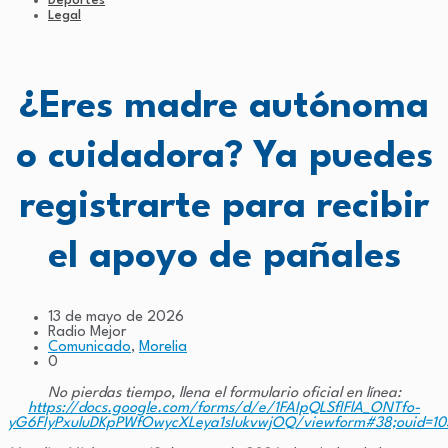
Deportes
Legal
¿Eres madre autónoma
o cuidadora? Ya puedes
registrarte para recibir
el apoyo de pañales
13 de mayo de 2026
Radio Mejor
Comunicado
,
Morelia
0
No pierdas tiempo, llena el formulario oficial en línea:
https://docs.google.com/forms/d/e/1FAIpQLSfIFlA_ONTfo-
yG6FIyPxuluDKpPWfOwycXLeya1sIukvwjOQ/viewform#38;ouid=1