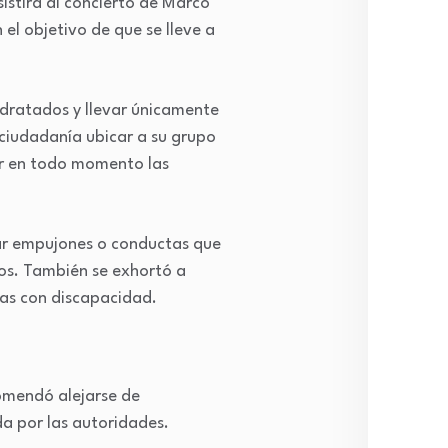
sistirá al concierto de Marco
el objetivo de que se lleve a
Lifes
idratados y llevar únicamente
 ciudadanía ubicar a su grupo
ir en todo momento las
Espe
tar empujones o conductas que
Viral
eos. También se exhortó a
nas con discapacidad.
Muni
comendó alejarse de
da por las autoridades.