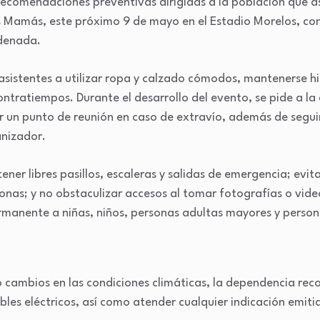
 recomendaciones preventivas dirigidas a la población que a
as Mamás, este próximo 9 de mayo en el Estadio Morelos, con 
rdenada.
s asistentes a utilizar ropa y calzado cómodos, mantenerse h
ontratiempos. Durante el desarrollo del evento, se pide a la
 un punto de reunión en caso de extravío, además de segu
anizador.
er libres pasillos, escaleras y salidas de emergencia; evi
onas; y no obstaculizar accesos al tomar fotografías o vid
rmanente a niñas, niños, personas adultas mayores y perso
s o cambios en las condiciones climáticas, la dependencia re
ables eléctricos, así como atender cualquier indicación emiti