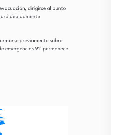
País
evacuación, dirigirse al punto
estará debidamente
Segu
informarse previamente sobre
ea de emergencias 911 permanece
Depo
Lega