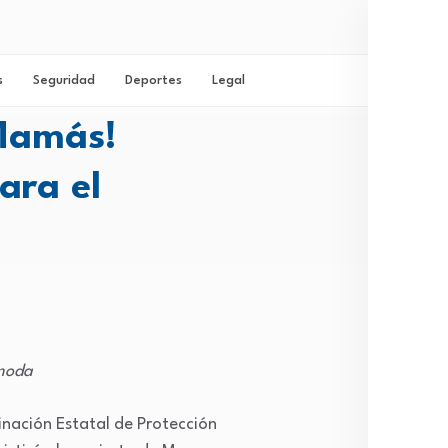
s
Seguridad
Deportes
Legal
 Mamás!
Inicio
ara el
More
Mich
ómoda
inación Estatal de Protección
Cong