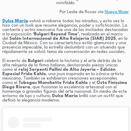
minifalda.
Por Leslie de Rosas vía
Nueva Mujer
Dulce María
volvió a robarse todas las miradas, y esta vez lo
hizo con un look que resume elegancia, poder y sofisticación. La
cantante y actriz mexicana fue una de las invitadas destacadas
a la exposición
‘Bulgari Beyond Time’
, realizada en el marco
del
Salón Internacional de Alta Relojería (SIAR) 2025
, en la
Ciudad de México. Con su característico estilo glamuroso y una
presencia impecable, la estrella deslumbró con un atuendo que
rápidamente se volvió tema de conversación en redes sociales.
El evento de
Bulgari
celebró la historia y el arte detrás de la
alta relojería de la firma italiana, destacando piezas únicas
como el
reloj Serpenti Pallini de Alta Joyería – Edición
Especial Frida Kahlo
, una joya inspirada en la icónica artista
mexicana. También se exhibieron creaciones excepcionales
como el
Tubogas Manchette Frida Kahlo
y el
Octo Finissimo
Diego Rivera
, que fusionan la excelencia artesanal con el
homenaje a grandes figuras del arte nacional. En medio de este
entorno de lujo y cultura,
Dulce María
brilló con un outfit que
definió la elegancia moderna.