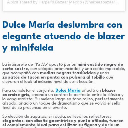
A post shared by Harper's Bazaar México (@harpersbazaarmx)
Dulce María deslumbra con
elegante atuendo de blazer
y minifalda
La intérprete de
‘Ya No’
apostó por un
mini vestido negro de
corte sastre
, con solapas pronunciadas y una caída impecable,
que acompañó con
medias negras traslúcidas
y unos
zapatos de tacón en punta con pulsera al tobillo
que
elevaron el look al máximo nivel de sofisticación.
Para completar el conjunto,
Dulce María
añadió un
blazer
oversize gris
, creando un contraste perfecto entre lo clásico y
lo vanguardista. Su melena larga en tono rojizo, perfectamente
alisada, añadió un toque de dramatismo que se volvió el sello
final de su presencia en el evento.
Su elección de zapatos, sin duda, se llevó los reflectores:
elegantes, con diseño geométrico y punta afilada, fueron
el complemento ideal para estilizar su figura y darle un