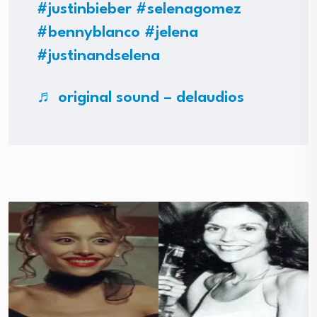
#justinbieber
#selenagomez
#bennyblanco
#jelena
#justinandselena
♬ original sound – delaudios