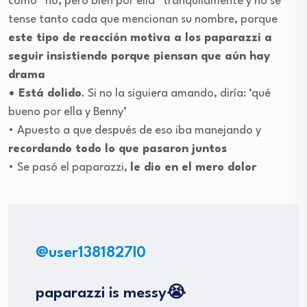
como “no, pero bien por ella” tranquilamente y no se
tense tanto cada que mencionan su nombre, porque
este tipo de reacción motiva a los paparazzi a
seguir insistiendo porque piensan que aún hay
drama
• Está dolido
. Si no la siguiera amando, diría: ‘qué
bueno por ella y Benny’
• Apuesto a que después de eso iba manejando y
recordando todo lo que pasaron juntos
• Se pasó el paparazzi,
le dio en el mero dolor
@user1381827l0
paparazzi is messy😭