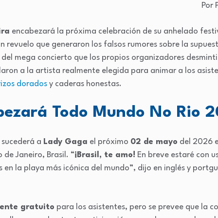
Por 
ira
encabezará la próxima celebración de su anhelado festi
an revuelo que generaron los falsos rumores sobre la supues
n del mega concierto que los propios organizadores desminti
aron a la artista realmente elegida para animar a los asist
rizos dorados
y caderas honestas.
bezará Todo Mundo No Rio 
’ sucederá a
Lady Gaga
el próximo
02 de mayo
del 2026 e
de Janeiro, Brasil. “
¡Brasil, te amo!
En breve estaré con us
en la playa más icónica del mundo”, dijo en inglés y portgu
ente gratuito
para los asistentes, pero se prevee que la c