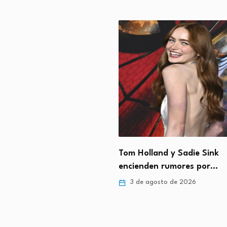
ó de rodillas”: el
Tom Holland y Sadie Sink
ador testimonio sobre…
encienden rumores por…
gosto de 2026
3 de agosto de 2026