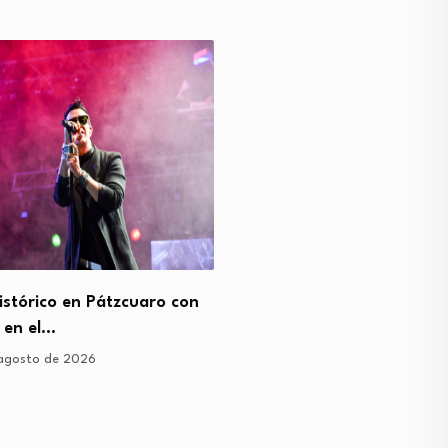
istórico en Pátzcuaro con
¡Pura magia latina! Sele
 en el…
Benny Blanco y…
agosto de 2026
1 de agosto de 2026