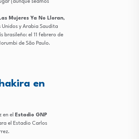
 lugar (aunque seamos
Las Mujeres Ya No Lloran
,
s Unidos y Arabia Saudita
 brasileño: el 11 febrero de
 Morumbi de São Paulo.
hakira en
z en el
Estadio GNP
ra el Estadio Carlos
rrez.