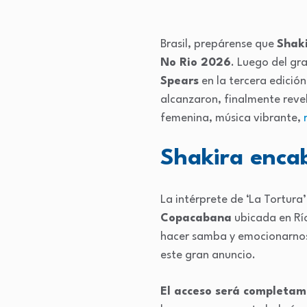
Brasil, prepárense que
Shak
No Rio 2026
. Luego del gr
Spears
en la tercera edició
alcanzaron, finalmente revel
femenina, música vibrante,
Shakira enca
La intérprete de ‘La Tortura
Copacabana
ubicada en Río 
hacer samba y emocionarnos 
este gran anuncio.
El acceso será completam