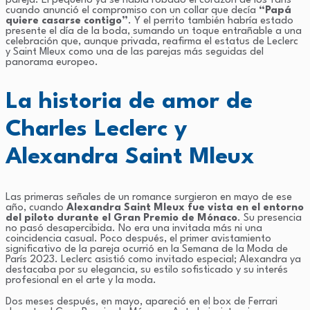
pareja. El pequeño ya se había robado el corazón de los fans
cuando anunció el compromiso con un collar que decía
“Papá
quiere casarse contigo”
. Y el perrito también habría estado
presente el día de la boda, sumando un toque entrañable a una
celebración que, aunque privada, reafirma el estatus de Leclerc
y Saint Mleux como una de las parejas más seguidas del
panorama europeo.
La historia de amor de
Charles Leclerc y
Alexandra Saint Mleux
Las primeras señales de un romance surgieron en mayo de ese
año, cuando
Alexandra Saint Mleux fue vista en el entorno
del piloto durante el Gran Premio de Mónaco
. Su presencia
no pasó desapercibida. No era una invitada más ni una
coincidencia casual. Poco después, el primer avistamiento
significativo de la pareja ocurrió en la Semana de la Moda de
París 2023. Leclerc asistió como invitado especial; Alexandra ya
destacaba por su elegancia, su estilo sofisticado y su interés
profesional en el arte y la moda.
Dos meses después, en mayo, apareció en el box de Ferrari