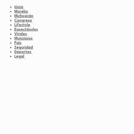
Inicio
Morelia
Michoacán
Congreso
Lifestyle
Espectáculos
Virales
Municipios
País
Seguridad
Deportes
Legal