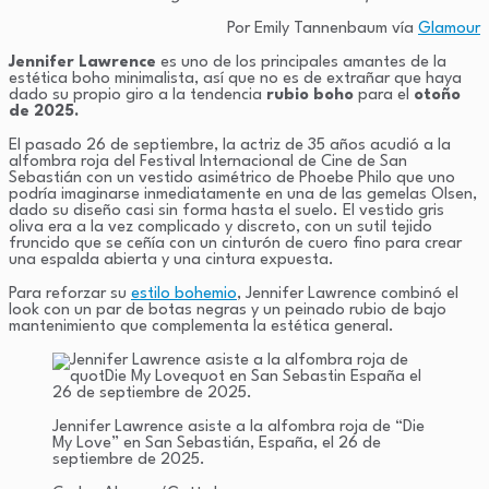
Por Emily Tannenbaum vía
Glamour
Jennifer Lawrence
es uno de los principales amantes de la
estética boho minimalista, así que no es de extrañar que haya
dado su propio giro a la tendencia
rubio
boho
para el
otoño
de 2025.
El pasado 26 de septiembre, la actriz de 35 años acudió a la
alfombra roja del Festival Internacional de Cine de San
Sebastián con un vestido asimétrico de Phoebe Philo que uno
podría imaginarse inmediatamente en una de las gemelas Olsen,
dado su diseño casi sin forma hasta el suelo. El vestido gris
oliva era a la vez complicado y discreto, con un sutil tejido
fruncido que se ceñía con un cinturón de cuero fino para crear
una espalda abierta y una cintura expuesta.
Para reforzar su
estilo bohemio
, Jennifer Lawrence combinó el
look con un par de botas negras y un peinado rubio de bajo
mantenimiento que complementa la estética general.
Jennifer Lawrence asiste a la alfombra roja de “Die
My Love” en San Sebastián, España, el 26 de
septiembre de 2025.