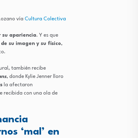
 Lozano vía
Cultura Colectiva
 su apariencia
. Y es que
 de su imagen y su físico
,
co.
tural, también recibe
ans
, donde Kylie Jenner lloro
s
la afectaron
e recibida con una ola de
nancia
nos ‘mal’ en