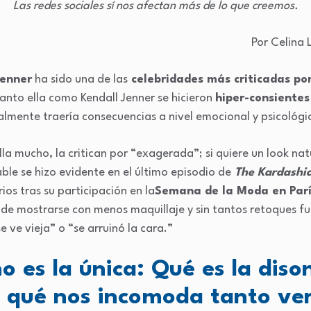
Las redes sociales sí nos afectan más de lo que creemos.
Por Celina
Jenner
ha sido una de las
celebridades más criticadas por
nto ella como Kendall Jenner se hicieron
hiper-consientes
lmente traería consecuencias a nivel emocional y psicológi
lla mucho, la critican por “exagerada”; si quiere un look na
able se hizo evidente en el último episodio de
The Kardashi
ios tras su participación en la
Semana de la Moda en Parí
de mostrarse con menos maquillaje y sin tantos retoques fu
 ve vieja” o “se arruinó la cara.”
no es la única: Qué es la diso
r qué nos incomoda tanto ver