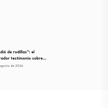
dió de rodillas”: el
Tom Holland y Sadie Sink
rador testimonio sobre…
encienden rumores por…
agosto de 2026
3 de agosto de 2026