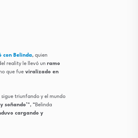
ó con Belinda
, quien
el reality le llevó un
ramo
cho que fue
viralizado en
 sigue triunfando y el mundo
oy soñando’
”, “Belinda
anduvo cargando y