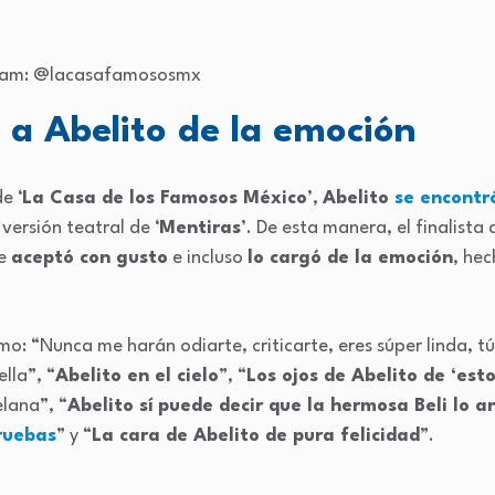
gram: @lacasafamososmx
 a Abelito de la emoción
e ‘
La Casa de los Famosos México
’,
Abelito
se encontr
ersión teatral de ‘
Mentiras
’. De esta manera, el finalista d
te
aceptó con gusto
e incluso
lo cargó de la emoción
, he
: “Nunca me harán odiarte, criticarte, eres súper linda, tú
ella”, “
Abelito en el cielo
”, “
Los ojos de Abelito de ‘est
lana”, “
Abelito sí puede decir que la hermosa Beli lo 
pruebas
” y “
La cara de Abelito de pura felicidad
”.