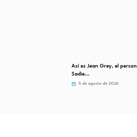
uel reaparece tras
Así es Jean Grey, el perso
os problemas de salud…
Sadie…
gosto de 2026
5 de agosto de 2026