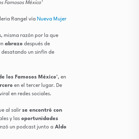
los Famosos México’
leria Rangel vía
Nueva Mujer
s
, misma razón por la que
un
abrazo
después de
, desatando un sinfín de
de los Famosos México
’, en
rcero
en el tercer lugar. De
viral en redes sociales.
e al salir
se encontró con
ales y las
oportunidades
nzó un podcast junto a
Aldo