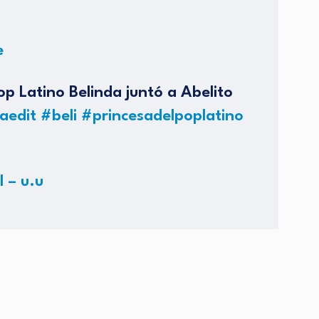
e
op Latino Belinda juntó a Abelito
aedit
#beli
#princesadelpoplatino
 – u.u