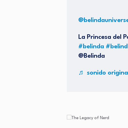
@belindaunivers
La Princesa del P
#belinda
#belind
@Belinda
♬ sonido original