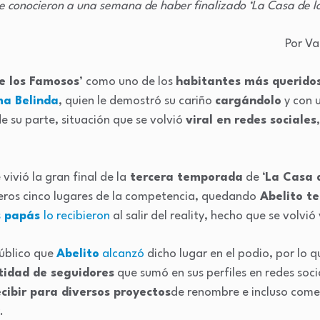
se conocieron a una semana de haber finalizado ‘La Casa de 
Por Va
e los Famosos
’ como uno de los
habitantes más querido
a Belinda
, quien le demostró su cariño
cargándolo
y con 
e su parte, situación que se volvió
viral en redes sociales
 vivió la gran final de la
tercera temporada
de ‘
La Casa 
meros cinco lugares de la competencia, quedando
Abelito te
s papás
lo recibieron
al salir del reality, hecho que se volvió 
público que
Abelito
alcanzó
dicho lugar en el podio, por lo qu
tidad de seguidores
que sumó en sus perfiles en redes soci
ecibir para diversos proyectos
de renombre e incluso come
.