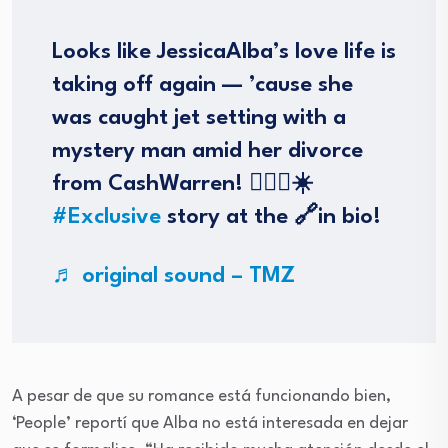
Looks like JessicaAlba’s love life is
taking off again — ’cause she
was caught jet setting with a
mystery man amid her divorce
from CashWarren! 🏄‍♂️🍹☀️
#Exclusive
story at the 🔗in bio!
♬ original sound – TMZ
A pesar de que su romance está funcionando bien,
‘People’ reportí que Alba no está interesada en dejar