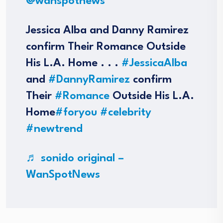
@wanspotnews
Jessica Alba and Danny Ramirez
confirm Their Romance Outside
His L.A. Home . . .
#JessicaAlba
and
#DannyRamirez
confirm
Their
#Romance
Outside His L.A.
Home
#foryou
#celebrity
#newtrend
♬ sonido original –
WanSpotNews