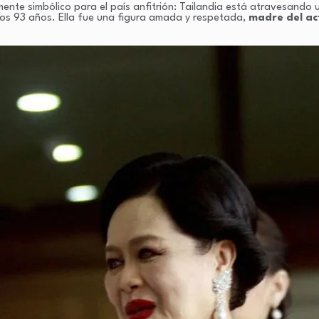
te simbólico para el país anfitrión: Tailandia está atravesando u
los 93 años. Ella fue una figura amada y respetada,
madre del ac