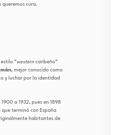
o queremos cura.
estilo “
western
caribeño”
omán
, mejor conocido como
o y luchar por la identidad
 de 1900 a 1932, pues en 1898
e
que terminó con España
originalmente habitantes de