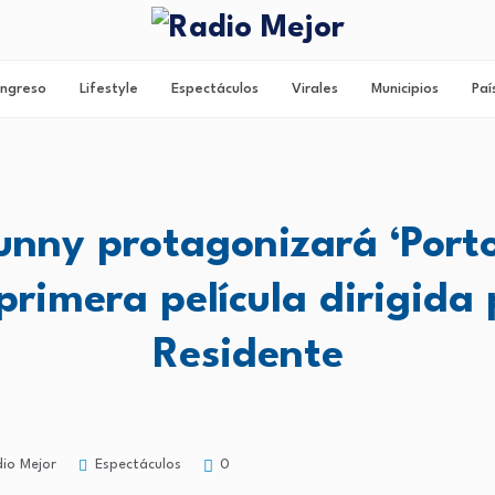
ngreso
Lifestyle
Espectáculos
Virales
Municipios
Paí
nny protagonizará ‘Porto
 primera película dirigida 
Residente
Espectáculos
io Mejor
0