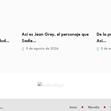
naje que
De la pantalla a la alfombra roja:
“Nos pi
Así…
desgar
5 de agosto de 2026
5 de a
Inicio
Morelia
os.