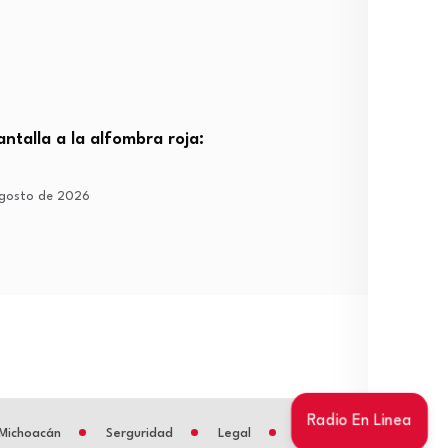
dió de rodillas”: el
Tom Holland y Sadie Sink
rador testimonio sobre…
encienden rumores por…
gosto de 2026
3 de agosto de 2026
Radio En Linea
Michoacán
Serguridad
Legal