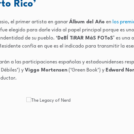
to Rico’
sio, el primer artista en ganar
Álbum del Año
en
los prem
ue elegido para darle vida al papel principal porque es u
 indentidad de su pueblo.
‘DeBÍ TiRAR MáS FOToS’
es una o
Residente confía en que es el indicado para transmitir la es
narán a las participaciones españolas y estadounidenses re
 Débiles’) y
Viggo Mortensen
(‘Green Book’) y
Edward No
oductor.