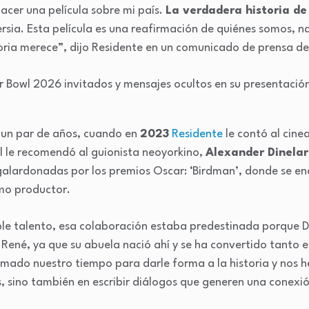
acer una película sobre mi país.
La verdadera historia de
ia. Esta película es una reafirmación de quiénes somos, na
oria merece”, dijo Residente en un comunicado de prensa de
 un par de años, cuando en
2023
Residente
le contó al cin
él le recomendó al guionista neoyorkino,
Alexander Dinelar
galardonadas por los premios Oscar: ‘Birdman’, donde se enc
mo productor.
ble talento, esa colaboración estaba predestinada porque Di
e René, ya que su abuela nació ahí y se ha convertido tanto 
omado nuestro tiempo para darle forma a la historia y nos 
s, sino también en escribir diálogos que generen una conex