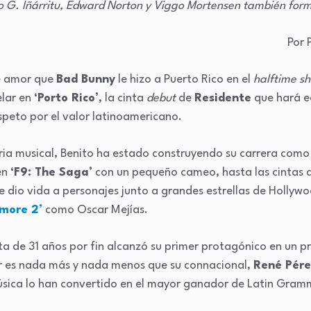
o G. Iñárritu, Edward Norton y Viggo Mortensen también form
Por 
de amor que
Bad Bunny
le hizo a Puerto Rico en el
halftime s
elar en
‘Porto Rico’
, la cinta
debut
de
Residente
que hará e
espeto por el valor latinoamericano.
tria musical, Benito ha estado construyendo su carrera com
en
‘F9: The Saga’
con un pequeño cameo, hasta las cintas 
e dio vida a personajes junto a grandes estrellas de Hollywo
more 2’
como Oscar Mejías.
sta de 31 años por fin alcanzó su primer protagónico en un 
r es nada más y nada menos que su connacional,
René Pére
música lo han convertido en el mayor ganador de Latin Gram