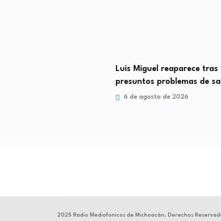
uel reaparece tras
Así es Jean Grey, el perso
os problemas de salud…
Sadie…
osto de 2026
5 de agosto de 2026
2025 Radio Mediofonicos de Michoacán. Derechos Reservad