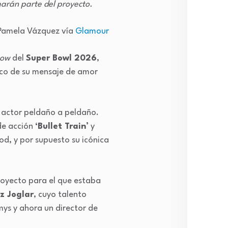
arán parte del proyecto.
Pamela Vázquez vía
Glamour
how
del
Super Bowl 2026
,
co de su mensaje de amor
o actor peldaño a peldaño.
de acción
‘Bullet Train’
y
od, y por supuesto su icónica
proyecto para el que estaba
z Joglar
, cuyo talento
mys y ahora un director de