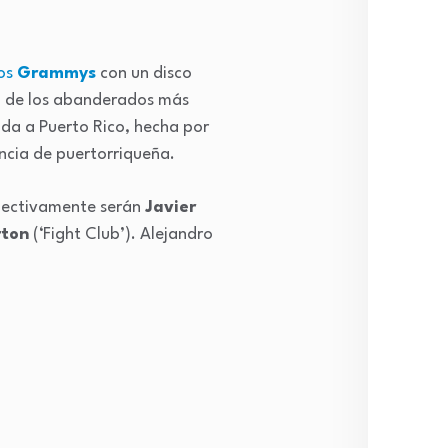
ios
Grammys
con un disco
no de los abanderados más
da a Puerto Rico, hecha por
encia de puertorriqueña.
spectivamente serán
Javier
rton
(‘Fight Club’). Alejandro