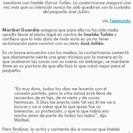
mantiene con Imelda Garza Tuñón. La costarricense aseguró una
vez más que su intención nunca ha sido quedarse con la custodia
del pequeño José Julián.
vía
Telemundo
Maribel Guardia
asegura que para ella no ha sido nada
sencillo llevar el pleito legal en contra de
Imelda Tuñón
y
confiesa que lo más duro de todo esto es ya no tener
autorización para convivir con su nieto
José Julián
.
En un breve encuentro con los medios, la costarricense comentó
que diariamente siente una gran tristeza por la manera en la
que acabaron las cosas con su nuera; sin embargo, se mantiene
firme en su postura de que ella hizo lo que creyó mejor para el
pequeño.
“Es muy duro, todos los días me levanto con el
corazón partido, pero la otra mitad está llena de
recuerdos de mi hijo, de mi nieto y de cosas
hermosas. Si Dios me presta vida tal vez él me va a
buscar y va a saber que lo que quise fue su
bienestar, su protección, y que lo que había era
mucho amor de parte de todos los lados”, dijo
Maribel.
Para finalizar, la actriz y cantante dio a conocer que Imelda